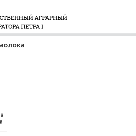
 молока
ий
й