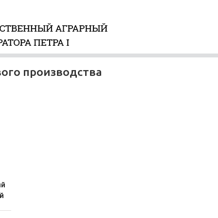
вого производства
ий
й