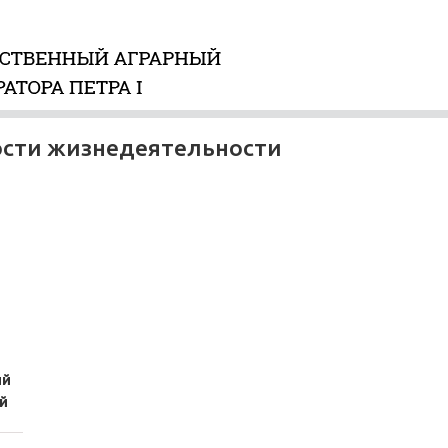
ности жизнедеятельности
ий
й