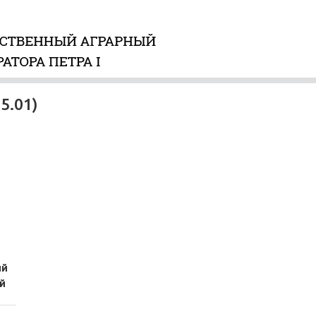
5.01)
ий
й